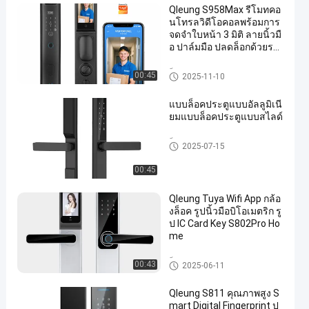
Qleung S958Max รีโมทคอ
นโทรลวิดีโอคอลพร้อมการ
จดจำใบหน้า 3 มิติ ลายนิ้วมื
อ ปาล์มมือ ปลดล็อกด้วยรหั
สบัตรคีย์ Tuya Smart Hom
e Door Lock
ล็อคประตูอัจฉริยะ
00:45
2025-11-10
แบบล็อคประตูแบบอัลลูมิเนี
ยมแบบล็อคประตูแบบสไลด์
ล็อคประตูอัจฉริยะ
2025-07-15
00:45
Qleung Tuya Wifi App กล้อ
งล็อค รูปนิ้วมือบิโอเมตริก รู
ป IC Card Key S802Pro Ho
me
ล็อคประตูอัจฉริยะ
00:43
2025-06-11
Qleung S811 คุณภาพสูง S
mart Digital Fingerprint ป